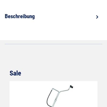
Beschreibung
Sale
Produktgalerie überspringen