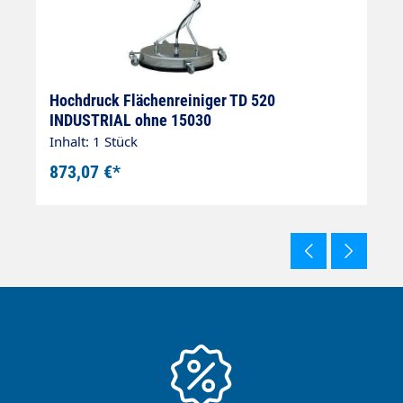
Hochdruck Flächenreiniger TD 520
H
INDUSTRIAL ohne 15030
2
Inhalt: 1 Stück
In
873,07 €*
1