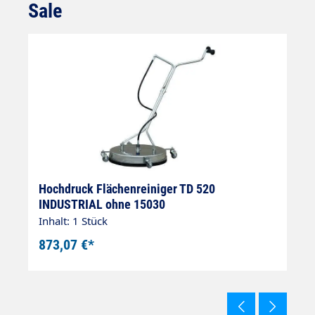
Sale
Produktgalerie überspringen
Hochdruck Flächenreiniger TD 520
H
INDUSTRIAL ohne 15030
2
Inhalt: 1 Stück
In
873,07 €*
1