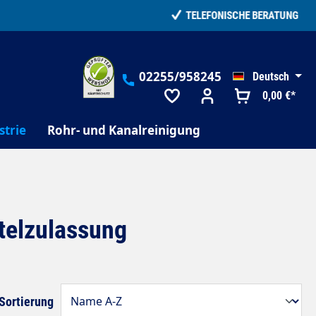
02255/958245
Deutsch
0,00 €*
strie
Rohr- und Kanalreinigung
telzulassung
Sortierung