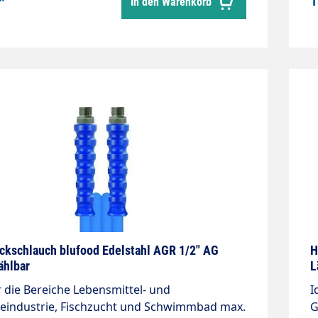
*
1
In den Warenkorb
G
h
S
f
Be
L
W
ckschlauch blufood Edelstahl AGR 1/2" AG
H
ählbar
L
r die Bereiche Lebensmittel- und
I
eindustrie, Fischzucht und Schwimmbad max.
G