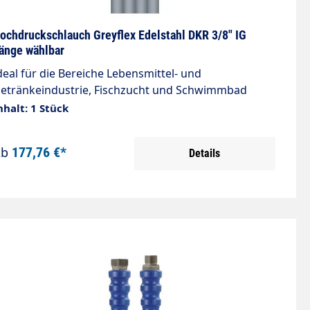
ochzugfeste Textilgeflechte
ochdruckschlauch Greyflex Edelstahl DKR 3/8" IG
änge wählbar
deal für die Bereiche Lebensmittel- und
etränkeindustrie, Fischzucht und Schwimmbad
nnendurchmesser: 10mm Überwurfmutter: 3/8"
nhalt: 1 Stück
rahteinlage: einlagig max. 275 bar / -40 °C ? +120 °C
nickschutz: 2x » Nippel, Fassung und Verschraubung
Ab
177,76 €*
Details
delstahl » Hoher Bedienkomfort, extrem leicht
nd kälteflexibel » Glatte, schmutzunempfindliche
chlauchaußendecke aus thermoplastischem
lastomer » Durch hohe Abriebfestigkeit ideal für
auhe Böden » Fett-, öl-, UV-, ozon- und
itterungsbeständig » Vermessingte
rahtgeflechteinlage