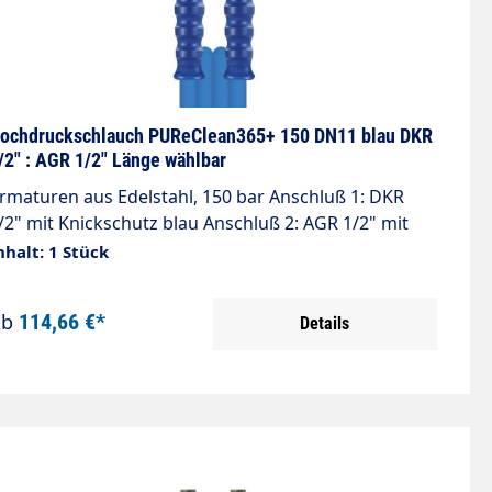
ochdruckschlauch PUReClean365+ 150 DN11 blau DKR
/2" : AGR 1/2" Länge wählbar
maturen aus Edelstahl, 150 bar Anschluß 1: DKR
/2" mit Knickschutz blau Anschluß 2: AGR 1/2" mit
nickschutz blau Alle Armaturen kpl. aus Edelstahl
nhalt: 1 Stück
ennweite: 11 Max. 150 bar / 60°C Berstdruck 550 bar
eClean365+®- Lebensmittelschlauch nach
Ab
114,66 €*
Details
erordnung (EG) Nr. 1935/2004, (EU) Nr. 10/2011 und
EG) Nr. 2023/2006.Speziell für die industrielle
chaumanwendung entwickelt.
nwendungsbereiche: Schaumschlauch bzw.
orsprühschlauch in der Lebensmittelindustrie.
eeignet für Kontakt mit flüssigen Lebensmitteln
eeignet für: Wasser und Wassergemisch mit