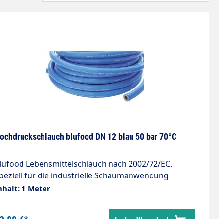
ochdruckschlauch blufood DN 12 blau 50 bar 70°C
lufood Lebensmittelschlauch nach 2002/72/EC.
peziell für die industrielle Schaumanwendung
kelt. » Anwendungsbereiche: Schaumschlauch
nhalt: 1 Meter
zw. Vorsprühschlauch in der Lebensmittelindustrie.
eeignet für: Kontakt mit flüssigen Lebensmitteln. »