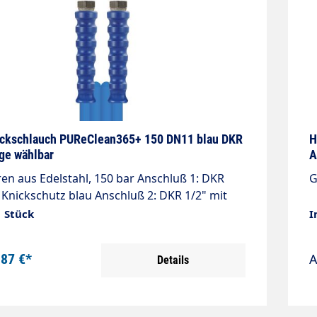
h
g
Synt
u
1
L
ckschlauch PUReClean365+ 150 DN11 blau DKR
H
ge wählbar
A
us Edelstahl, 150 bar Anschluß 1: DKR
 Knickschutz blau Anschluß 2: DKR 1/2" mit
utz blau Alle Armaturen kpl. aus Edelstahl
1 Stück
I
te: 11 Max. 150 bar / 60°C Berstdruck 550 bar
,87 €*
Details
ng (EG) Nr. 1935/2004, (EU) Nr. 10/2011 und
 2023/2006.Speziell für die industrielle
nwendung entwickelt.
ngsbereiche: Schaumschlauch bzw.