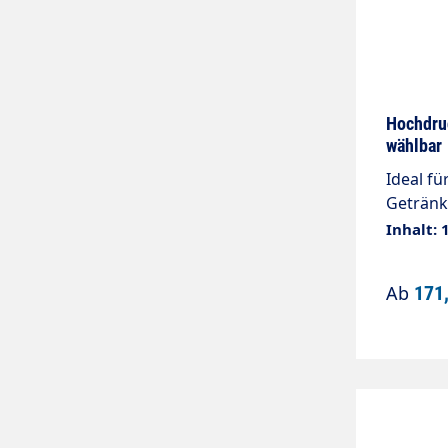
Hochdru
wählbar
Ideal fü
Getränk
Innend
Inhalt: 
Drahtein
Knicksc
Ab
171
Edelsta
und kält
Schlau
Elastome
rauhe Bö
witteru
Drahtge