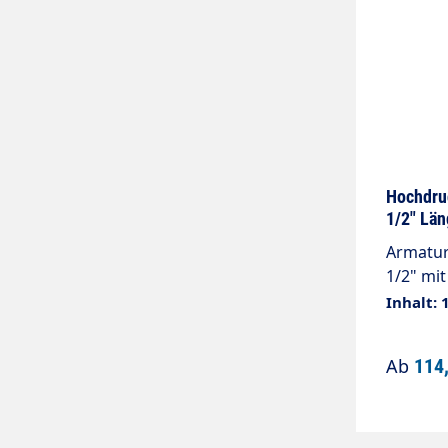
Hochdru
1/2" Län
Armaturen a
1/2" mit
Knicksch
Inhalt: 
Nennwei
/ 20°C PUReClean365+®- Lebensmittelschlauch nach
Ab
114
Verordnu
(EG) Nr.
Schauma
Anwendu