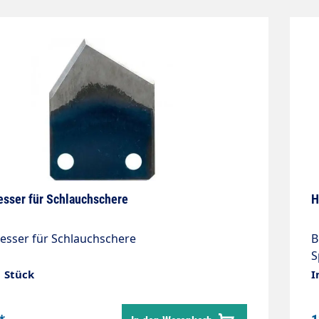
esser für Schlauchschere
H
esser für Schlauchschere
B
S
entwic
1 Stück
I
b
G