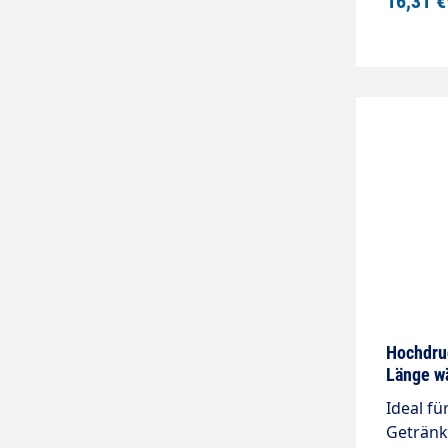
16,31 €
Hochdru
Länge w
Ideal fü
Getränk