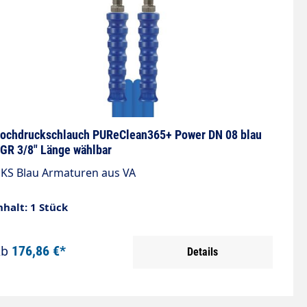
andelsüblichen Reinigungsmitteln PVC Schlauch mit
latter Decke Verstärkung 1-fache verrottungsfeste
hetikfasern Hergestellt aus lebensmittelrechtlich
nbedenklichen Kunststoffen gemäß Richtlinie
935/2004/EG. Besonders geeignet für die
ebensmittelindustrie.
ochdruckschlauch PUReClean365+ Power DN 08 blau
GR 3/8" Länge wählbar
GKS Blau Armaturen aus VA
nhalt: 1 Stück
Ab
176,86 €*
Details